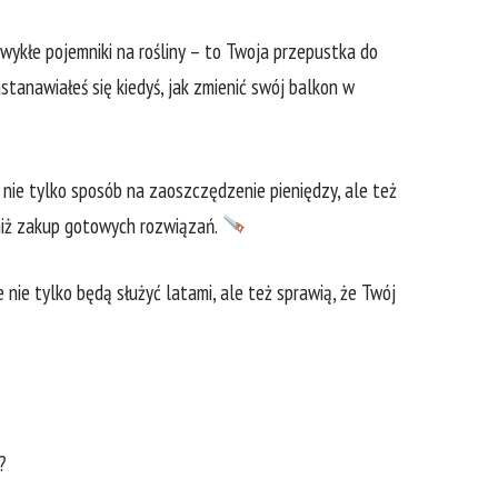
 zwykłe pojemniki ​na​ rośliny – to Twoja przepustka do
nawiałeś ⁤się ‌kiedyś, jak zmienić​ swój‍ balkon w
ie​ tylko sposób na⁢ zaoszczędzenie pieniędzy, ale też
 niż zakup gotowych ​rozwiązań.​
re⁤ nie tylko będą⁢ służyć latami, ‍ale też sprawią, że Twój
?