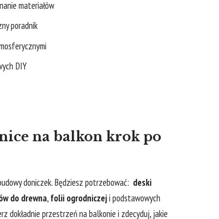
wnanie materiałów
zny poradnik
atmosferycznymi
owych DIY
nice⁣ na balkon krok ⁣po
⁢ budowy doniczek. Będziesz potrzebować: ​
deski
ów do drewna
,
folii‍ ogrodniczej
i podstawowych
rz dokładnie przestrzeń na‌ balkonie i zdecyduj, jakie⁤