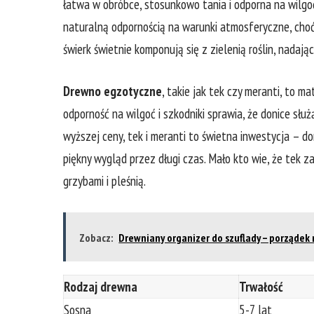
łatwa​ w obróbce,​ stosunkowo tania i odporna na wilgoć ‍
naturalną odpornością na warunki atmosferyczne, choć 
świerk świetnie komponują ‌się z zielenią roślin, nadając
Drewno egzotyczne
, takie jak tek czy meranti, to ma
odporność na ​wilgoć i szkodniki sprawia, że ​donice ​sł
wyższej ceny, ‌tek i meranti to świetna inwestycja – do
⁣piękny wygląd przez długi czas. ⁣Mało kto wie, że‍ tek 
grzybami ⁢i pleśnią.
Zobacz:
Drewniany organizer do szuflady – porządek n
Rodzaj drewna
Trwałość
Sosna
5-7 lat