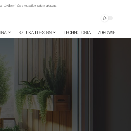
d użytkowników, a wszystkie zostały opłacone.
INA
SZTUKA I DESIGN
TECHNOLOGIA
ZDROWIE