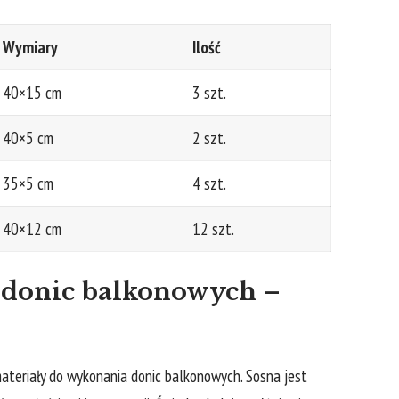
Wymiary
Ilość
40×15 cm
3 ‌szt.
40×5 cm
2 szt.
35×5 cm
4 szt.
40×12 cm
12 szt.
⁣ donic balkonowych –
ateriały do wykonania⁢ donic balkonowych.​ Sosna jest