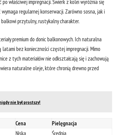
po właściwej impregnacji. ‍Świerk​ z kolei⁤ wyróżnia się
‍wymaga regularnej konserwacji. Zarówno⁢ sosna, jak i
⁤ balkowi⁣ przytulny, rustykalny charakter.
teriały premium​ do ‍donic balkonowych. Ich naturalna
użą latami bez konieczności częstej impregnacji. Mimo
nice⁢ z tych⁢ materiałów nie odkształcają się i zachowują
zawiera⁤ naturalne oleje, które chronią drewno przed
igdy nie był prostszy!
Cena
Pielęgnacja
Niska
Średnia