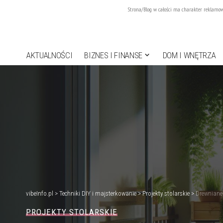
Strona/Blog w całości ma charakter reklamowy
AKTUALNOŚCI
BIZNES I FINANSE
DOM I WNĘTRZA
vibeInfo.pl
>
Techniki DIY i majsterkowanie
>
Projekty stolarskie
>
Drewniane 
PROJEKTY STOLARSKIE