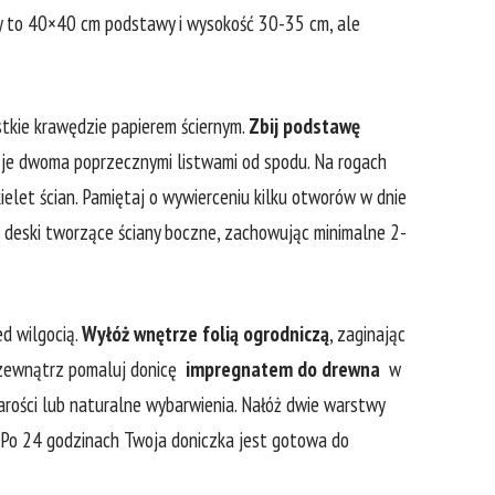
y to ⁣40×40 cm ⁢podstawy i wysokość 30-35 cm, ale
ystkie krawędzie papierem⁢ ściernym.
Zbij podstawę
⁣je dwoma poprzecznymi listwami od ‍spodu. Na rogach
let ścian. Pamiętaj ​o wywierceniu kilku otworów w‍ dnie⁤
ć deski tworzące⁣ ściany boczne, zachowując minimalne 2-
ed wilgocią.
Wyłóż wnętrze folią ogrodniczą
, zaginając
a zewnątrz pomaluj donicę ‍
impregnatem do⁢ drewna
‌ w
rości lub naturalne wybarwienia. ⁢Nałóż dwie warstwy
e. Po 24 godzinach Twoja ⁢doniczka jest⁤ gotowa do