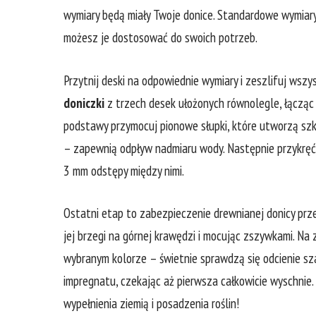
wymiary będą miały Twoje donice. Standardowe⁤ wymiar
możesz je dostosować do ⁢swoich potrzeb.
Przytnij deski⁣ na‍ odpowiednie⁢ wymiary i⁢ zeszlifuj wsz
doniczki
z trzech desek ułożonych równolegle, łącząc 
podstawy przymocuj pionowe słupki, które utworzą szkie
– ⁢zapewnią odpływ⁤ nadmiaru ‍wody. Następnie przykrę
3 mm ‍odstępy między nimi.
Ostatni‌ etap ​to zabezpieczenie ‌drewnianej⁢ donicy prz
jej‌ brzegi na górnej krawędzi i mocując ​zszywkami.⁤ N
wybranym kolorze – świetnie sprawdzą się odcienie sza
⁢impregnatu,​ czekając aż ⁢pierwsza całkowicie⁣ wyschni
wypełnienia ziemią i posadzenia⁣ roślin!