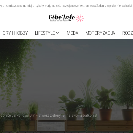
, a zamieszczone na niej artykuły mają na celu pozycjonowanie stron www. Żaden z wpisów nie pochodzi o
GRY I HOBBY
LIFESTYLE
MODA
MOTORYZACJA
RODZ
donice balkonowe DIY – stwórz zielony raj na swoim balkonie!