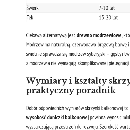
Świerk
7-10 lat
Tek
15-20 lat
Ciekawą⁣ alternatywą‍ jest⁢
drewno modrzewiowe
, kt
Modrzew⁤ ma ‍naturalną, czerwonawo-brązową barwę i ‌w
świetnie sprawdza się modrzew syberyjski – ⁣gęsty i tw
z modrzewia nie ⁢wymagają‌ skomplikowanej pielęgnacji 
Wymiary ⁣i kształty skr
praktyczny poradnik
Dobór odpowiednich wymiarów skrzynki balkonowej ⁤to 
wysokość ⁢doniczki⁢ balkonowej
powinna wynosić mini
wystarczającą przestrzeń‌ do rozwoju. ⁤Szerokość wart