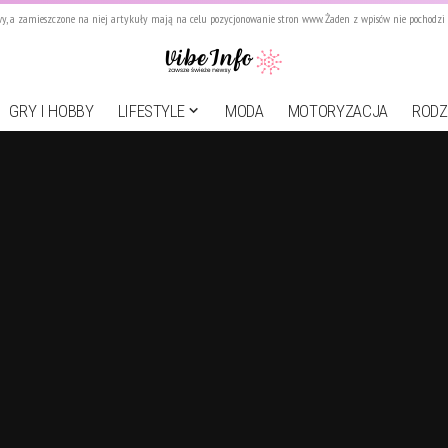
, a zamieszczone na niej artykuły mają na celu pozycjonowanie stron www. Żaden z wpisów nie pochodzi o
GRY I HOBBY
LIFESTYLE
MODA
MOTORYZACJA
RODZ