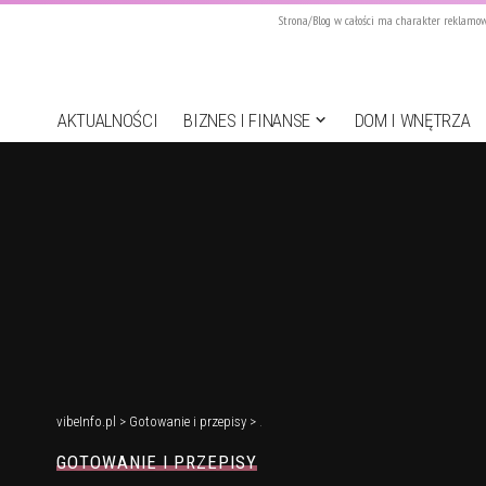
Strona/Blog w całości ma charakter reklamowy
AKTUALNOŚCI
BIZNES I FINANSE
DOM I WNĘTRZA
vibeInfo.pl
>
Gotowanie i przepisy
>
.
GOTOWANIE I PRZEPISY