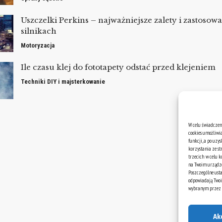
Uszczelki Perkins – najważniejsze zalety i zastosow
silnikach
Motoryzacja
Ile czasu klej do fototapety odstać przed klejeniem
Techniki DIY i majsterkowanie
W celu świadczen
cookies umożliwi
funkcji, a po uzy
korzystania ze st
trzecich w celu 
na Twoim urządze
Poszczególne usta
odpowiadają Twoi
wybranym przez Ci
Ak