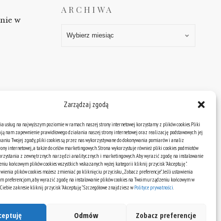
ARCHIWA
anie w
Archiwa
Zarządzaj zgodą
ia usług na najwyższym poziomie w ramach naszej strony internetowej korzystamy z plików cookies. Pliki
ają nam zapewnienie prawidłowego działania naszej strony internetowej oraz realizację podstawowych jej
skaniu Twojej zgody, pliki cookies są przez nas wykorzystywane do dokonywania pomiarów i analiz
rony internetowej, a także do celów marketingowych. Strona wykorzystuje również pliki cookies podmiotów
korzystania z zewnętrznych narzędzi analitycznych i marketingowych. Aby wyrazić zgodę na instalowanie
niu końcowym plików cookies wszystkich wskazanych wyżej kategorii kliknij przycisk "Akceptuję".
wienia plików cookies możesz zmieniać po kliknięciu przycisku „Zobacz preferencje”. Jeśli ustawienia
m preferencjom, aby wyrazić zgodę na instalowanie plików cookies na Twoim urządzeniu końcowym w
ebie zakresie kliknij przycisk "Akceptuję". Szczegółowe znajdziesz w
Polityce prywatności
.
ceptuję
Odmów
Zobacz preferencje