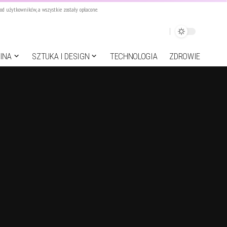
d użytkowników, a wszystkie zostały opłacone.
INA
SZTUKA I DESIGN
TECHNOLOGIA
ZDROWIE