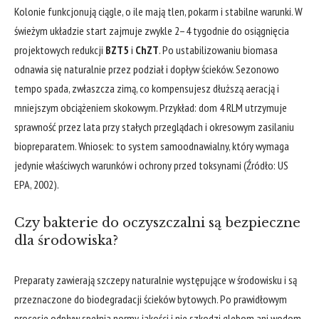
Kolonie funkcjonują ciągle, o ile mają tlen, pokarm i stabilne warunki. W
świeżym układzie start zajmuje zwykle 2–4 tygodnie do osiągnięcia
projektowych redukcji
BZT5
i
ChZT
. Po ustabilizowaniu biomasa
odnawia się naturalnie przez podział i dopływ ścieków. Sezonowo
tempo spada, zwłaszcza zimą, co kompensujesz dłuższą aeracją i
mniejszym obciążeniem skokowym. Przykład: dom 4 RLM utrzymuje
sprawność przez lata przy stałych przeglądach i okresowym zasilaniu
biopreparatem. Wniosek: to system samoodnawialny, który wymaga
jedynie właściwych warunków i ochrony przed toksynami (Źródło: US
EPA, 2002).
Czy bakterie do oczyszczalni są bezpieczne
dla środowiska?
Preparaty zawierają szczepy naturalnie występujące w środowisku i są
przeznaczone do biodegradacji ścieków bytowych. Po prawidłowym
procesie odpływ spełnia normy jakości i nie szkodzi glebom ani wodom,