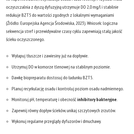
oczyszczalnia z dyszą dyfuzyjną utrzymuje DO 2,0 mg/l i stabilnie
redukuje BZT5 do wartości zgodnych z lokalnymi wymaganiami
(Źródło: Europejska Agencja Środowiska, 2023). Wniosek: logiczna
sekwencja stref i przewidywalne czasy cyklu zapewniają stałą jakość
ścieku oczyszczonego.
Wyłapuj tłuszcze i zawiesiny już na dopływie.
Utrzymuj DO w komorze tlenowej na stabilnym poziomie.
Dawkę biopreparatu dostosuj do ładunku BZT5.
Planuj recyrkulację osadu i kontroluj poziom osadu nadmiernego.
Monitoruj pH, temperaturę i obecność
inhibitory bakteryjne
.
Zapewnij równy dopływ ścieków, unikaj szczytowych zrzutów.
Wykonuj regularne przeglądy dyfuzorów i dmuchawy.