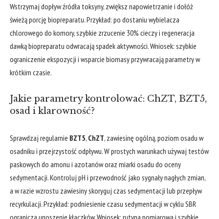
Wstrzymaj dopływ źródła toksyny, zwiększ napowietrzanie i dołóż
świeżą porcję biopreparatu. Przykład: po dostaniu wybielacza
chlorowego do komory, szybkie zrzucenie 30% cieczy i regeneracja
dawką biopreparatu odwracają spadek aktywności. Wniosek: szybkie
ograniczenie ekspozycji i wsparcie biomasy przywracają parametry w
krótkim czasie.
Jakie parametry kontrolować: ChZT, BZT5,
osad i klarowność?
Sprawdzaj regularnie
BZT5
,
ChZT
, zawiesinę ogólną, poziom osadu w
osadniku i przejrzystość odpływu. W prostych warunkach używaj testów
paskowych do amonu i azotanów oraz miarki osadu do oceny
sedymentacji. Kontroluj pH i przewodność jako sygnały nagłych zmian,
a w razie wzrostu zawiesiny skoryguj czas sedymentacji lub przepływ
recyrkulacji. Przykład: podniesienie czasu sedymentacji w cyklu SBR
ogranicza unoszenie kłaczków. Wniosek: rutyna pomiarowa i szybkie