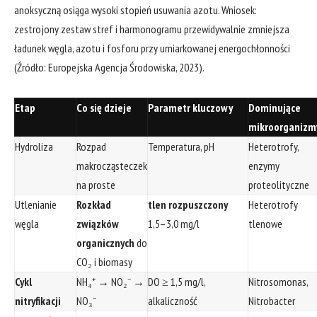
anoksyczną osiąga wysoki stopień usuwania azotu. Wniosek:
zestrojony zestaw stref i harmonogramu przewidywalnie zmniejsza
ładunek węgla, azotu i fosforu przy umiarkowanej energochłonności
(Źródło: Europejska Agencja Środowiska, 2023).
Etap
Co się dzieje
Parametr kluczowy
Dominujące
mikroorganizm
Hydroliza
Rozpad
Temperatura, pH
Heterotrofy,
makrocząsteczek
enzymy
na proste
proteolityczne
Utlenianie
Rozkład
tlen rozpuszczony
Heterotrofy
węgla
związków
1,5–3,0 mg/l
tlenowe
organicznych
do
CO₂ i biomasy
Cykl
NH₄⁺ → NO₂⁻ →
DO ≥ 1,5 mg/l,
Nitrosomonas,
nitryfikacji
NO₃⁻
alkaliczność
Nitrobacter