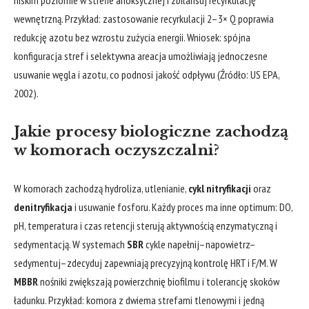
niskim poziomie w strefie anoksycznej i zbilansuj recyrkulację
wewnętrzną. Przykład: zastosowanie recyrkulacji 2–3× Q poprawia
redukcję azotu bez wzrostu zużycia energii. Wniosek: spójna
konfiguracja stref i selektywna areacja umożliwiają jednoczesne
usuwanie węgla i azotu, co podnosi jakość odpływu (Źródło: US EPA,
2002).
Jakie procesy biologiczne zachodzą
w komorach oczyszczalni?
W komorach zachodzą hydroliza, utlenianie,
cykl nitryfikacji
oraz
denitryfikacja
i usuwanie fosforu. Każdy proces ma inne optimum: DO,
pH, temperatura i czas retencji sterują aktywnością enzymatyczną i
sedymentacją. W systemach
SBR
cykle napełnij–napowietrz–
sedymentuj–zdecyduj zapewniają precyzyjną kontrolę HRT i F/M. W
MBBR
nośniki zwiększają powierzchnię biofilmu i tolerancję skoków
ładunku. Przykład: komora z dwiema strefami tlenowymi i jedną