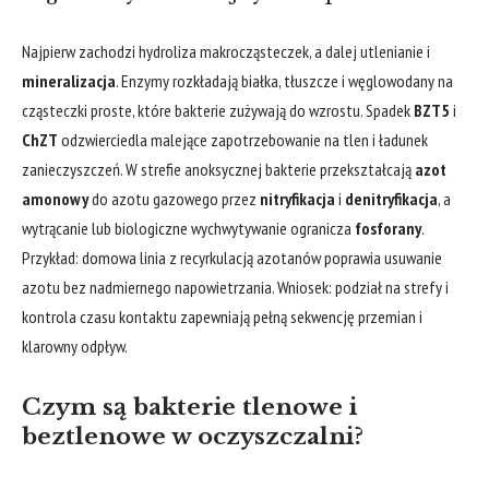
Najpierw zachodzi hydroliza makrocząsteczek, a dalej utlenianie i
mineralizacja
. Enzymy rozkładają białka, tłuszcze i węglowodany na
cząsteczki proste, które bakterie zużywają do wzrostu. Spadek
BZT5
i
ChZT
odzwierciedla malejące zapotrzebowanie na tlen i ładunek
zanieczyszczeń. W strefie anoksycznej bakterie przekształcają
azot
amonowy
do azotu gazowego przez
nitryfikacja
i
denitryfikacja
, a
wytrącanie lub biologiczne wychwytywanie ogranicza
fosforany
.
Przykład: domowa linia z recyrkulacją azotanów poprawia usuwanie
azotu bez nadmiernego napowietrzania. Wniosek: podział na strefy i
kontrola czasu kontaktu zapewniają pełną sekwencję przemian i
klarowny odpływ.
Czym są bakterie tlenowe i
beztlenowe w oczyszczalni?