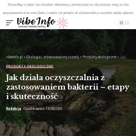
Strona/Blog w całości ma charakter reklamowy, a zamieszczone na niej artykuły mają na celu
pozycjonowanie stron www. Żaden z wpisów nie pochodzi od użytkowników, a wszystkie zostały opłacone.
vibeInfo.pl
>
Ekologia i zrównoważony rozwój
>
Produkty ekologiczne
>
Jak działa oczyszczalnia z zastosowaniem bakterii – etapy i skuteczność
PRODUKTY EKOLOGICZNE
Jak działa oczyszczalnia z
zastosowaniem bakterii – etapy
i skuteczność
Redakcja
Opublikowano 19/08/2025