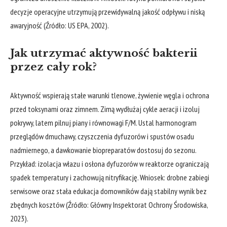
decyzje operacyjne utrzymują przewidywalną jakość odpływu i niską
awaryjność (Źródło: US EPA, 2002).
Jak utrzymać aktywność bakterii
przez cały rok?
Aktywność wspierają stałe warunki tlenowe, żywienie węgla i ochrona
przed toksynami oraz zimnem. Zimą wydłużaj cykle aeracji i izoluj
pokrywy, latem pilnuj piany i równowagi F/M. Ustal harmonogram
przeglądów dmuchawy, czyszczenia dyfuzorów i spustów osadu
nadmiernego, a dawkowanie biopreparatów dostosuj do sezonu.
Przykład: izolacja włazu i osłona dyfuzorów w reaktorze ograniczają
spadek temperatury i zachowują nitryfikację. Wniosek: drobne zabiegi
serwisowe oraz stała edukacja domowników dają stabilny wynik bez
zbędnych kosztów (Źródło: Główny Inspektorat Ochrony Środowiska,
2023).