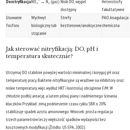
Denitryfikacja
NO₃⁻ → N₂ (gaz)
Niski DO, węgiel
Heterotrofy
dostępny
fakultatywne
Usuwanie
Wychwyt
Strefy
PAO, koagulacja
fosforu
biologiczny lub
beztlenowe/anoksyczne
chemiczna
strącanie
Jak sterować nitryfikacją: DO, pH i
temperatura skutecznie?
Utrzymaj DO stabilnie powyżej wartości minimalnej i koryguj pH oraz
temperaturę pracy. Bakterie nitryfikacyjne są wrażliwe na inhibitory oraz
niskie temperatury, więc wydłuż HRT i kontroluj obciążenie F/M. W
chłodzie podbij areację, a latem pilnuj piany i nadmiernego ścinania
kłaczków. Przykład: zimą podniesienie czasu cyklu SBR o 20%
stabilizuje spadek azotu amonowego. Wniosek: prosta regulacja
trzech parametrów leczy większość spadków wydajności bez
kosztownych modyfikacji (Źródło: US EPA, 2002).