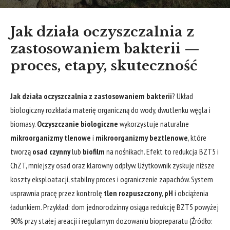
Jak działa oczyszczalnia z
zastosowaniem bakterii —
proces, etapy, skuteczność
Jak działa oczyszczalnia z zastosowaniem bakterii
? Układ
biologiczny rozkłada materię organiczną do wody, dwutlenku węgla i
biomasy.
Oczyszczanie biologiczne
wykorzystuje naturalne
mikroorganizmy tlenowe
i
mikroorganizmy beztlenowe
, które
tworzą
osad czynny
lub
biofilm
na nośnikach. Efekt to redukcja BZT5 i
ChZT, mniejszy osad oraz klarowny odpływ. Użytkownik zyskuje niższe
koszty eksploatacji, stabilny proces i ograniczenie zapachów. System
usprawnia pracę przez kontrolę
tlen rozpuszczony
,
pH
i obciążenia
ładunkiem. Przykład: dom jednorodzinny osiąga redukcję BZT5 powyżej
90% przy stałej areacji i regularnym dozowaniu biopreparatu (Źródło: