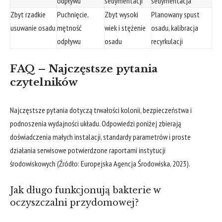
odpływu
sedymentacji
sedymentacja
Zbyt rzadkie
Puchnięcie,
Zbyt wysoki
Planowany spust
usuwanie osadu
mętność
wiek i stężenie
osadu, kalibracja
odpływu
osadu
recyrkulacji
FAQ – Najczęstsze pytania
czytelników
Najczęstsze pytania dotyczą trwałości kolonii, bezpieczeństwa i
podnoszenia wydajności układu. Odpowiedzi poniżej zbierają
doświadczenia małych instalacji, standardy parametrów i proste
działania serwisowe potwierdzone raportami instytucji
środowiskowych (Źródło: Europejska Agencja Środowiska, 2023).
Jak długo funkcjonują bakterie w
oczyszczalni przydomowej?