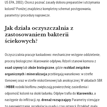
US EPA, 2002). Chcesz poznać zasady doboru preparatów i utrzymania
kolonii? Poniżej znajdziesz kompletny schemat postępowania,
parametry i procedury naprawcze.
Jak działa oczyszczalnia z
zastosowaniem bakterii
ściekowych?
Oczyszczalnia pracuje kaskadowo: mechaniczne wstępne oddzielenie,
procesy biologiczne i klarowanie odpływu. Rdzeń stanowi komora z
osad czynny
lub
złoże biologiczne
, gdzie
rozkład związków
organicznych
i
mineralizacja
przebiegają warunkowo: w strefie
tlenowej oraz w strefie niskotlenowej lub anoksycznej. W układach SBR
i
MBBR
nośniki biofilmu zwiększają powierzchnię zasiedlenia i
odporność kolonii na skoki ładunku. Odpływ trafia do
klarownik
a, a
następnie do infiltracji, np.
drenaż rozsączający
. Parametry sterujące
to napowietrzanie, recyrkulacja osadu i czas retencji. Przykład: mała