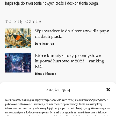
inspiracja do tworzenia nowych treści i doskonalenia bloga.
TO SIĘ CZYTA
Wprowadzenie do alternatyw dla papy
na dach płaski
Dom i wnętrza
Które klimatyzatory przemysłowe
kupować hurtowo w 2025 – ranking
ROI
Biznes i finanse
Przygotowanie Motocykla do Sezonu – Lista
Zarządzaj zgodą
Kontrolna 2024
Motocykle
W celu świadczenia usług na najwyższym poziomie w ramach naszej strony internetowej korzystamy z
plików cookies. Pliki cookies umożliwiają nam zapewnienie prawidłowego działania naszej strony
KATEGORIE
internetowej oraz realizację podstawowych jej funkcji, a po uzyskaniu Twojej zgody, pliki cookies są przez
nas wykorzystywane do dokonywania pomiarów i analiz korzystania ze strony internetowej, a także do