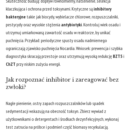
Skuteczność budują: dopływ równomierny, natlenienie, selekcja
kłaczkująca i ochrona przed toksynami. Krytyczne są
inhibitory
bakteryjne
takie jak biocydy, wybielacze chlorowe, rozpuszczalniki,
pestycydy oraz wysokie stężenia
antybiotyki
. Kontroluj wiek osadu i
utrzymuj umiarkowaną zawartość osadu w reaktorze, by unikać
puchnięcia. Przykład: periodyczne spusty osadu nadmiernego
ograniczają zjawisko puchnięcia Nocardia. Wniosek: prewencja i szybka
diagnostyka skracają przestoje oraz utrzymują wysoką redukcję
BZT5
i
ChZT
przy niskim zużyciu energii.
Jak rozpoznać inhibitor i zareagować bez
zwłoki?
Nagłe pienienie, ostry zapach rozpuszczalników lub spadek
sedymentacji wskazują na obecność toksyn. Zbierz wywiad z
użytkownikami o detergentach i środkach dezynfekcyjnych, wykonaj
test zatrucia na próbce i podmień część biomasy recyrkulacją.