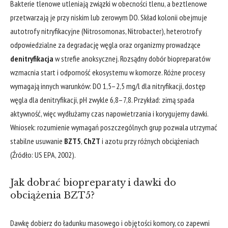
Bakterie tlenowe utleniają związki w obecności tlenu, a beztlenowe
przetwarzają je przy niskim lub zerowym DO. Skład kolonii obejmuje
autotrofy nitryfikacyjne (Nitrosomonas, Nitrobacter), heterotrofy
odpowiedzialne za degradację węgla oraz organizmy prowadzące
denitryfikacja
w strefie anoksycznej. Rozsądny dobór biopreparatów
wzmacnia start i odporność ekosystemu w komorze. Różne procesy
wymagają innych warunków: DO 1,5–2,5 mg/l dla nitryfikacji, dostęp
węgla dla denitryfikacji, pH zwykle 6,8–7,8. Przykład: zimą spada
aktywność, więc wydłużamy czas napowietrzania i korygujemy dawki.
Wniosek: rozumienie wymagań poszczególnych grup pozwala utrzymać
stabilne usuwanie
BZT5
,
ChZT
i azotu przy różnych obciążeniach
(Źródło: US EPA, 2002).
Jak dobrać biopreparaty i dawki do
obciążenia BZT5?
Dawkę dobierz do ładunku masowego i objętości komory, co zapewni