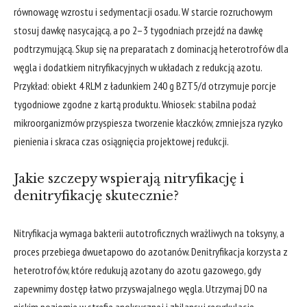
równowagę wzrostu i sedymentacji osadu. W starcie rozruchowym
stosuj dawkę nasycającą, a po 2–3 tygodniach przejdź na dawkę
podtrzymującą. Skup się na preparatach z dominacją heterotrofów dla
węgla i dodatkiem nitryfikacyjnych w układach z redukcją azotu.
Przykład: obiekt 4 RLM z ładunkiem 240 g BZT5/d otrzymuje porcje
tygodniowe zgodne z kartą produktu. Wniosek: stabilna podaż
mikroorganizmów przyspiesza tworzenie kłaczków, zmniejsza ryzyko
pienienia i skraca czas osiągnięcia projektowej redukcji.
Jakie szczepy wspierają nitryfikację i
denitryfikację skutecznie?
Nitryfikacja wymaga bakterii autotroficznych wrażliwych na toksyny, a
proces przebiega dwuetapowo do azotanów. Denitryfikacja korzysta z
heterotrofów, które redukują azotany do azotu gazowego, gdy
zapewnimy dostęp łatwo przyswajalnego węgla. Utrzymaj DO na