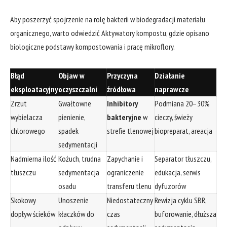
Aby poszerzyć spojrzenie na rolę bakterii w biodegradacji materiału
organicznego, warto odwiedzić
Aktywatory kompostu
, gdzie opisano
biologiczne podstawy kompostowania i pracę mikroflory.
Błąd
Objaw w
Przyczyna
Działanie
eksploatacyjny
oczyszczalni
źródłowa
naprawcze
Zrzut
Gwałtowne
Inhibitory
Podmiana 20–30%
wybielacza
pienienie,
bakteryjne
w
cieczy, świeży
chlorowego
spadek
strefie tlenowej
biopreparat, areacja
sedymentacji
Nadmierna ilość
Kożuch, trudna
Zapychanie i
Separator tłuszczu,
tłuszczu
sedymentacja
ograniczenie
edukacja, serwis
osadu
transferu tlenu
dyfuzorów
Skokowy
Unoszenie
Niedostateczny
Rewizja cyklu SBR,
dopływ ścieków
kłaczków do
czas
buforowanie, dłuższa