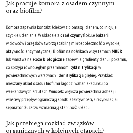
Jak pracuje komora z osadem czynnym
oraz biofilm?
Komora zapewnia kontakt ścieków z biomasą i tlenem, co inicjuje
szybkie utlenianie. W układzie z
osad czynny
flokule bakterii,
wiciowców i orzęsków tworzą stabilną mikrospołeczność o wysokiej
aktywności enzymatycznej. Biofilm na nośnikach w systemach
MBBR
lub warstwa na
złoże biologiczne
zapewnia gradienty tlenu i pokarmu,
co sprzyja równoległym przemianom:
cykl nitryfikacji
w
powierzchniowych warstwach i
denitryfikacja
głębiej. Przykład:
mieszany układ osadu i biofilmu łagodzi wahania ładunku po
weekendowych zrzutach. Wniosek: większa powierzchnia adhezji i
właściwy przepływ ograniczają spadki efektywności, a recyrkulacja i
separator tłuszczu wzmacniają stabilność układu.
Jak przebiega rozkład związków
organicznych w kolejnych etapach?