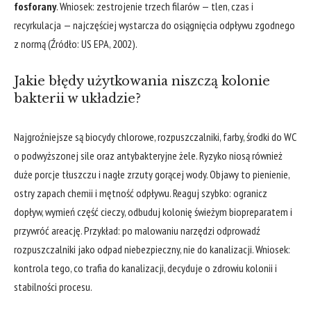
fosforany
. Wniosek: zestrojenie trzech filarów — tlen, czas i
recyrkulacja — najczęściej wystarcza do osiągnięcia odpływu zgodnego
z normą (Źródło: US EPA, 2002).
Jakie błędy użytkowania niszczą kolonie
bakterii w układzie?
Najgroźniejsze są biocydy chlorowe, rozpuszczalniki, farby, środki do WC
o podwyższonej sile oraz antybakteryjne żele. Ryzyko niosą również
duże porcje tłuszczu i nagłe zrzuty gorącej wody. Objawy to pienienie,
ostry zapach chemii i mętność odpływu. Reaguj szybko: ogranicz
dopływ, wymień część cieczy, odbuduj kolonię świeżym biopreparatem i
przywróć areację. Przykład: po malowaniu narzędzi odprowadź
rozpuszczalniki jako odpad niebezpieczny, nie do kanalizacji. Wniosek:
kontrola tego, co trafia do kanalizacji, decyduje o zdrowiu kolonii i
stabilności procesu.