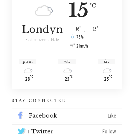
15
°C
Londyn
°
°
16
_
13
73%
Zachmurzenie Małe
2 km/h
pon.
wt.
śr.
°C
°C
°C
28
25
23
STAY CONNECTED
Facebook
Like
Twitter
Follow