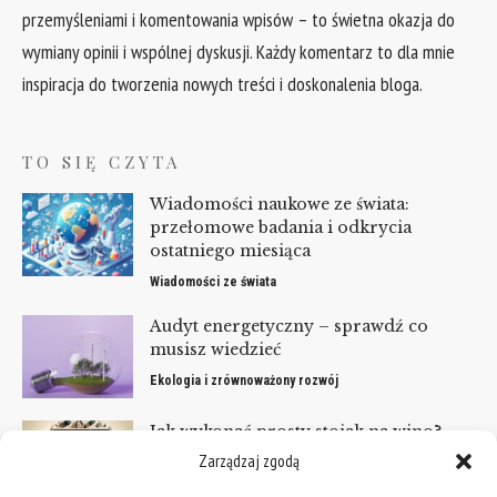
przemyśleniami i komentowania wpisów – to świetna okazja do
wymiany opinii i wspólnej dyskusji. Każdy komentarz to dla mnie
inspiracja do tworzenia nowych treści i doskonalenia bloga.
TO SIĘ CZYTA
Wiadomości naukowe ze świata:
przełomowe badania i odkrycia
ostatniego miesiąca
Wiadomości ze świata
Audyt energetyczny – sprawdź co
musisz wiedzieć
Ekologia i zrównoważony rozwój
Jak wykonać prosty stojak na wino?
Spraw, by Twoja kolekcja lśniła!
Zarządzaj zgodą
Projekty stolarskie