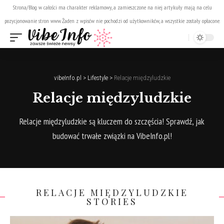
Strona/Blog w całości ma charakter reklamowy, a zamieszczone na niej artykuły mają na celu
pozycjonowanie stron www. Żaden z wpisów nie pochodzi od użytkowników, a wszystkie zostały opłacone.
vibeInfo.pl
>
Lifestyle
>
Relacje międzyludzkie
Relacje międzyludzkie
Relacje międzyludzkie są kluczem do szczęścia! Sprawdź, jak
budować trwałe związki na VibeInfo.pl!
RELACJE MIĘDZYLUDZKIE
STORIES