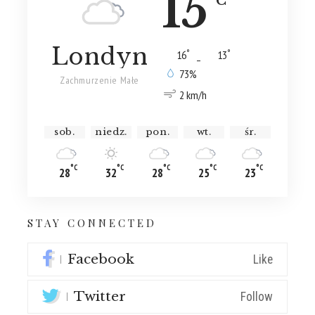
15
°C
Londyn
°
°
16
_
13
73%
Zachmurzenie Małe
2 km/h
sob.
niedz.
pon.
wt.
śr.
°C
°C
°C
°C
°C
28
32
28
25
23
STAY CONNECTED
Facebook
Like
Twitter
Follow