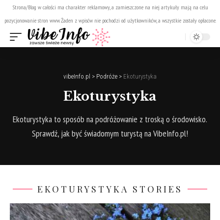
Strona/Blog w całości ma charakter reklamowy, a zamieszczone na niej artykuły mają na celu
pozycjonowanie stron www. Żaden z wpisów nie pochodzi od użytkowników, a wszystkie zostały opłacone.
vibeInfo.pl
>
Podróże
>
Ekoturystyka
Ekoturystyka
Ekoturystyka to sposób na podróżowanie z troską o środowisko.
Sprawdź, jak być świadomym turystą na VibeInfo.pl!
EKOTURYSTYKA STORIES