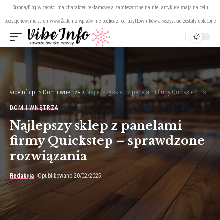
Strona/Blog w całości ma charakter reklamowy, a zamieszczone na niej artykuły mają na celu
pozycjonowanie stron www. Żaden z wpisów nie pochodzi od użytkowników, a wszystkie zostały opłacone.
vibeInfo.pl
>
Dom i wnętrza
>
Najlepszy sklep z panelami firmy Quickstep – sprawdzone rozwiązania
DOM I WNĘTRZA
Najlepszy sklep z panelami
firmy Quickstep – sprawdzone
rozwiązania
Redakcja
Opublikowano 20/02/2025