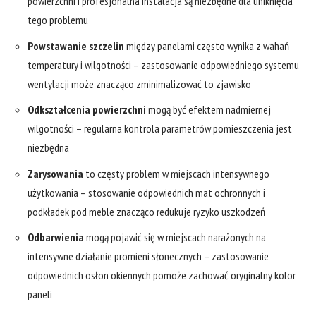
powierzchni i profesjonalna instalacja są niezbędne dla uniknięcia
tego problemu
Powstawanie szczelin
między panelami często wynika z wahań
temperatury i wilgotności – zastosowanie odpowiedniego systemu
wentylacji może znacząco zminimalizować to zjawisko
Odkształcenia powierzchni
mogą być efektem nadmiernej
wilgotności – regularna kontrola parametrów pomieszczenia jest
niezbędna
Zarysowania
to częsty problem w miejscach intensywnego
użytkowania – stosowanie odpowiednich mat ochronnych i
podkładek pod meble znacząco redukuje ryzyko uszkodzeń
Odbarwienia
mogą pojawić się w miejscach narażonych na
intensywne działanie promieni słonecznych – zastosowanie
odpowiednich osłon okiennych pomoże zachować oryginalny kolor
paneli