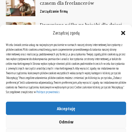
czasem dla freelancerów
Zarządzanie firmą
Drewniana półka na książki dla dzieci –
zrób to sam w weekend!
Zarządzaj zgodą
Projekty stolarskie
W celu świadczenia usług na najwyższym poziomie w ramach naszej strony internetowej korzystamy z
plików cookies. Pliki cookies umożliwiają nam zapewnienie prawidłowego działania naszej strony
KATEGORIE
internetowej oraz realizację podstawowych jej funkcji, a po uzyskaniu Twojej zgody, pliki cookies są przez
nas wykorzystywane do dokonywania pomiarów i analiz korzystania ze strony internetowej, a także do
celów marketingowych. Strona wykorzystuje również pliki cookies podmiotów trzecich w celu korzystania
Kategorie
z zewnętrznych narzędzi analitycznych i marketingowych. Aby wyrazić zgodę na instalowanie na
Twoim urządzeniu końcowym plików cookies wszystkich wskazanych wyżej kategorii kliknij przycisk
"Akceptuję". Poszczególne ustawienia plików cookies możesz zmieniać po kliknięciu przycisku „Zobacz
preferencje”. Jeśli ustawienia odpowiadają Twoim preferencjom, aby wyrazić zgodę na instalowanie plików
ARCHIWA
cookies na Twoim urządzeniu końcowym w wybranym przez Ciebie zakresie kliknij przycisk "Akceptuję".
Szczegółowe znajdziesz w
Polityce prywatności
.
Archiwa
Akceptuję
Odmów