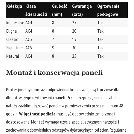
Kolekcja
Klasa
Grubość
Gwarancja
Ogrzewanie
ścieralności
(mm)
(lata)
podłogowe
Impressive
AC4
8
25
Tak
Eligna
AC4
8
20
Tak
Classic
AC3
7
15
Tak
Signature
AC5
9
30
Tak
Natural
AC4
8
25
Tak
Montaż i konserwacja paneli
Profesjonalny montaż i odpowiednia konserwacja są kluczowe dla
długotrwałego użytkowania paneli. Przed rozpoczęciem instalacji
należy zaaklimatyzować panele w pomieszczeniu przez minimum 48
godzin.
Wilgotność podłoża
musi być odpowiednio zmierzona i
dostosowana. Montaż wymaga użycia specjalistycznych narzędzi i
zachowania odpowiednich odstępów dylatacyjnych od ścian. Regularne