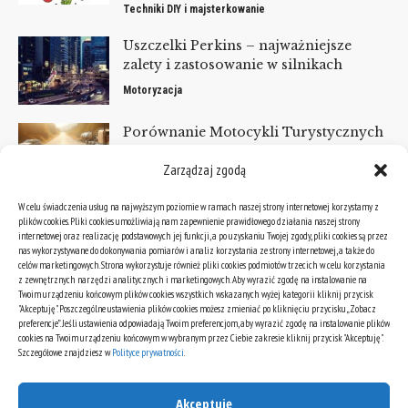
Techniki DIY i majsterkowanie
Uszczelki Perkins – najważniejsze
zalety i zastosowanie w silnikach
Motoryzacja
Porównanie Motocykli Turystycznych
125 – Test 5 Najpopularniejszych
Zarządzaj zgodą
Modeli
Motocykle
W celu świadczenia usług na najwyższym poziomie w ramach naszej strony internetowej korzystamy z
plików cookies. Pliki cookies umożliwiają nam zapewnienie prawidłowego działania naszej strony
internetowej oraz realizację podstawowych jej funkcji, a po uzyskaniu Twojej zgody, pliki cookies są przez
KATEGORIE
nas wykorzystywane do dokonywania pomiarów i analiz korzystania ze strony internetowej, a także do
celów marketingowych. Strona wykorzystuje również pliki cookies podmiotów trzecich w celu korzystania
Kategorie
z zewnętrznych narzędzi analitycznych i marketingowych. Aby wyrazić zgodę na instalowanie na
Twoim urządzeniu końcowym plików cookies wszystkich wskazanych wyżej kategorii kliknij przycisk
"Akceptuję". Poszczególne ustawienia plików cookies możesz zmieniać po kliknięciu przycisku „Zobacz
preferencje”. Jeśli ustawienia odpowiadają Twoim preferencjom, aby wyrazić zgodę na instalowanie plików
ARCHIWA
cookies na Twoim urządzeniu końcowym w wybranym przez Ciebie zakresie kliknij przycisk "Akceptuję".
Szczegółowe znajdziesz w
Polityce prywatności
.
Archiwa
Akceptuję