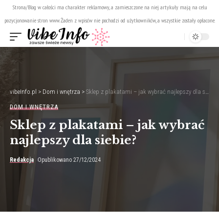
Strona/Blog w całości ma charakter reklamowy, a zamieszczone na niej artykuły mają na celu
pozycjonowanie stron www. Żaden z wpisów nie pochodzi od użytkowników, a wszystkie zostały opłacone.
vibeInfo.pl
>
Dom i wnętrza
>
Sklep z plakatami – jak wybrać najlepszy dla siebie?
DOM I WNĘTRZA
Sklep z plakatami – jak wybrać
najlepszy dla siebie?
Redakcja
Opublikowano 27/12/2024