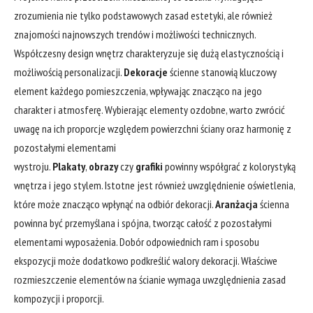
zrozumienia nie tylko podstawowych zasad estetyki, ale również
znajomości najnowszych trendów i możliwości technicznych.
Współczesny design wnętrz charakteryzuje się dużą elastycznością i
możliwością personalizacji.
Dekoracje
ścienne stanowią kluczowy
element każdego pomieszczenia, wpływając znacząco na jego
charakter i atmosferę. Wybierając elementy ozdobne, warto zwrócić
uwagę na ich proporcje względem powierzchni ściany oraz harmonię z
pozostałymi elementami
wystroju.
Plakaty
,
obrazy
czy
grafiki
powinny współgrać z kolorystyką
wnętrza i jego stylem. Istotne jest również uwzględnienie oświetlenia,
które może znacząco wpłynąć na odbiór dekoracji.
Aranżacja
ścienna
powinna być przemyślana i spójna, tworząc całość z pozostałymi
elementami wyposażenia. Dobór odpowiednich ram i sposobu
ekspozycji może dodatkowo podkreślić walory dekoracji. Właściwe
rozmieszczenie elementów na ścianie wymaga uwzględnienia zasad
kompozycji i proporcji.