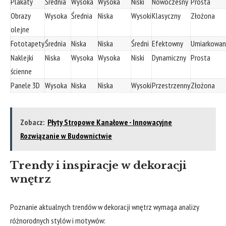
Plakaty
Średnia
Wysoka
Wysoka
Niski
Nowoczesny
Prosta
Obrazy
Wysoka
Średnia
Niska
Wysoki
Klasyczny
Złożona
olejne
Fototapety
Średnia
Niska
Niska
Średni
Efektowny
Umiarkowan
Naklejki
Niska
Wysoka
Wysoka
Niski
Dynamiczny
Prosta
ścienne
Panele 3D
Wysoka
Niska
Niska
Wysoki
Przestrzenny
Złożona
Zobacz:
Płyty Stropowe Kanałowe - Innowacyjne
Rozwiązanie w Budownictwie
Trendy i inspiracje w dekoracji
wnętrz
Poznanie aktualnych trendów w dekoracji wnętrz wymaga analizy
różnorodnych stylów i motywów: