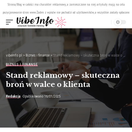
Strona/Blog w całości ma charakter reklamowy, a zamieszczone na niej artykuły mają na celu
pozycjonowanie stron www. Żaden z wpisów nie pochodzi od użytkowników, a wszystkie zostały opłacone.
vibeInfo.pl
>
Biznes i finanse
>
Stand reklamowy – skuteczna broń w walce o klienta
BIZNES I FINANSE
Stand reklamowy – skuteczna
broń w walce o klienta
Redakcja
Opublikowano 16/01/2025