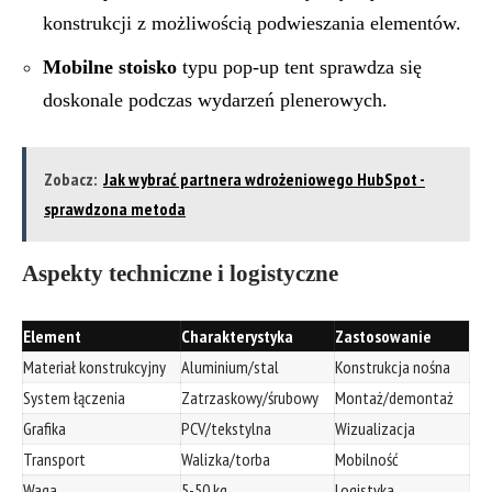
konstrukcji z możliwością podwieszania elementów.
Mobilne stoisko
typu pop-up tent sprawdza się
doskonale podczas wydarzeń plenerowych.
Zobacz:
Jak wybrać partnera wdrożeniowego HubSpot -
sprawdzona metoda
Aspekty techniczne i logistyczne
Element
Charakterystyka
Zastosowanie
Materiał konstrukcyjny
Aluminium/stal
Konstrukcja nośna
System łączenia
Zatrzaskowy/śrubowy
Montaż/demontaż
Grafika
PCV/tekstylna
Wizualizacja
Transport
Walizka/torba
Mobilność
Waga
5-50 kg
Logistyka