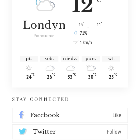
12
°C
Londyn
°
°
13
_
11
71%
Pochmurnie
1 km/h
pt.
sob.
niedz.
pon.
wt.
°C
°C
°C
°C
°C
24
26
33
30
25
STAY CONNECTED
Facebook
Like
Twitter
Follow