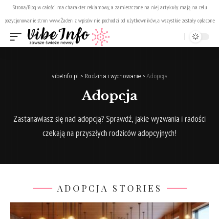
Strona/Blog w całości ma charakter reklamowy, a zamieszczone na niej artykuły mają na celu
pozycjonowanie stron www. Żaden z wpisów nie pochodzi od użytkowników, a wszystkie zostały opłacone.
vibeInfo.pl
>
Rodzina i wychowanie
>
Adopcja
Adopcja
Zastanawiasz się nad adopcją? Sprawdź, jakie wyzwania i radości
czekają na przyszłych rodziców adopcyjnych!
ADOPCJA STORIES