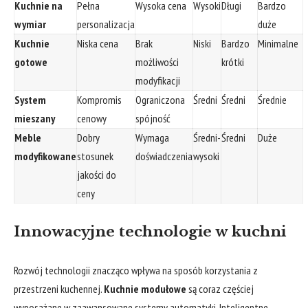
Kuchnie na
Pełna
Wysoka cena
Wysoki
Długi
Bardzo
wymiar
personalizacja
duże
Kuchnie
Niska cena
Brak
Niski
Bardzo
Minimalne
gotowe
możliwości
krótki
modyfikacji
System
Kompromis
Ograniczona
Średni
Średni
Średnie
mieszany
cenowy
spójność
Meble
Dobry
Wymaga
Średni-
Średni
Duże
modyfikowane
stosunek
doświadczenia
wysoki
jakości do
ceny
Innowacyjne technologie w kuchni
Rozwój technologii znacząco wpływa na sposób korzystania z
przestrzeni kuchennej.
Kuchnie modułowe
są coraz częściej
wyposażane w zaawansowane systemy automatyki. Inteligentne