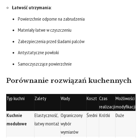
Łatwość utrzymania
:
Powierzchnie odporne na zabrudzenia
Materiały łatwe w czyszczeniu
Zabezpieczenia przed śladami palców
Antystatyczne powłoki
Samoczyszczące powierzchnie
Porównanie rozwiązań kuchennych
Typ kuchni
Zalety
Wady
Koszt
Czas
Możliwości
realizacji
modyfikacji
Kuchnie
Elastyczność,
Ograniczony
Średni
Krótki
Duże
modułowe
łatwy montaż
wybór
wymiarów