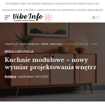
Strona/Blog w całości ma charakter reklamowy, a zamieszczone na niej artykuły mają na celu
pozycjonowanie stron www. Żaden z wpisów nie pochodzi od użytkowników, a wszystkie zostały opłacone.
vibeInfo.pl
>
Dom i wnętrza
>
Meble i dekoracje
>
Kuchnie modułowe – nowy wymiar projektowania wnętrz
MEBLE I DEKORACJE
Kuchnie modułowe – nowy
wymiar projektowania wnętrz
Redakcja
Opublikowano 18/12/2024