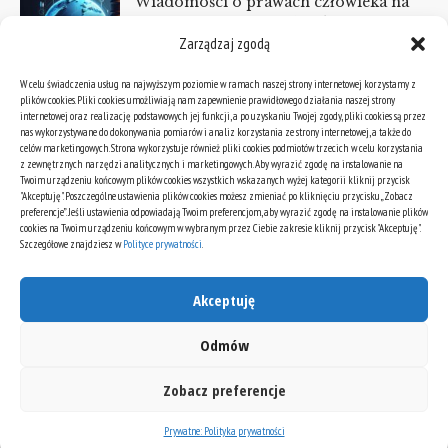
Wiadomości o prawach człowieka na
świecie: raporty i analizy bieżącej
Zarządzaj zgodą
sytuacji
Wiadomości ze świata
W celu świadczenia usług na najwyższym poziomie w ramach naszej strony internetowej korzystamy z
plików cookies. Pliki cookies umożliwiają nam zapewnienie prawidłowego działania naszej strony
KATEGORIE
internetowej oraz realizację podstawowych jej funkcji, a po uzyskaniu Twojej zgody, pliki cookies są przez
nas wykorzystywane do dokonywania pomiarów i analiz korzystania ze strony internetowej, a także do
celów marketingowych. Strona wykorzystuje również pliki cookies podmiotów trzecich w celu korzystania
Kategorie
z zewnętrznych narzędzi analitycznych i marketingowych. Aby wyrazić zgodę na instalowanie na
Twoim urządzeniu końcowym plików cookies wszystkich wskazanych wyżej kategorii kliknij przycisk
"Akceptuję". Poszczególne ustawienia plików cookies możesz zmieniać po kliknięciu przycisku „Zobacz
preferencje”. Jeśli ustawienia odpowiadają Twoim preferencjom, aby wyrazić zgodę na instalowanie plików
ARCHIWA
cookies na Twoim urządzeniu końcowym w wybranym przez Ciebie zakresie kliknij przycisk "Akceptuję".
Szczegółowe znajdziesz w
Polityce prywatności
.
Archiwa
Akceptuję
Odmów
Zobacz preferencje
© Vibeinfo.pl
Prywatne: Polityka prywatności