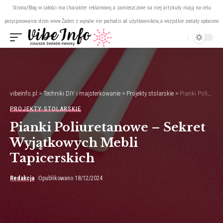
Strona/Blog w całości ma charakter reklamowy, a zamieszczone na niej artykuły mają na celu
pozycjonowanie stron www. Żaden z wpisów nie pochodzi od użytkowników, a wszystkie zostały opłacone.
vibeInfo.pl
>
Techniki DIY i majsterkowanie
>
Projekty stolarskie
>
Pianki Poliuretanowe – Sekret Wyjątkowych Mebli Tapicerskich
PROJEKTY STOLARSKIE
Pianki Poliuretanowe – Sekret
Wyjątkowych Mebli
Tapicerskich
Redakcja
Opublikowano 18/12/2024