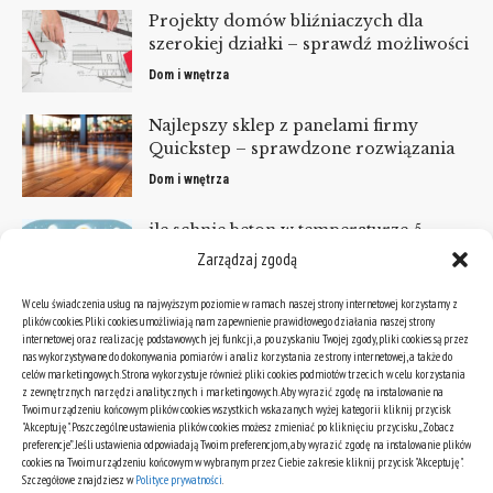
Projekty domów bliźniaczych dla
szerokiej działki – sprawdź możliwości
Dom i wnętrza
Najlepszy sklep z panelami firmy
Quickstep – sprawdzone rozwiązania
Dom i wnętrza
ile schnie beton w temperaturze 5
stopni?
Zarządzaj zgodą
Dom i wnętrza
W celu świadczenia usług na najwyższym poziomie w ramach naszej strony internetowej korzystamy z
plików cookies. Pliki cookies umożliwiają nam zapewnienie prawidłowego działania naszej strony
internetowej oraz realizację podstawowych jej funkcji, a po uzyskaniu Twojej zgody, pliki cookies są przez
KATEGORIE
nas wykorzystywane do dokonywania pomiarów i analiz korzystania ze strony internetowej, a także do
celów marketingowych. Strona wykorzystuje również pliki cookies podmiotów trzecich w celu korzystania
Kategorie
z zewnętrznych narzędzi analitycznych i marketingowych. Aby wyrazić zgodę na instalowanie na
Twoim urządzeniu końcowym plików cookies wszystkich wskazanych wyżej kategorii kliknij przycisk
"Akceptuję". Poszczególne ustawienia plików cookies możesz zmieniać po kliknięciu przycisku „Zobacz
preferencje”. Jeśli ustawienia odpowiadają Twoim preferencjom, aby wyrazić zgodę na instalowanie plików
ARCHIWA
cookies na Twoim urządzeniu końcowym w wybranym przez Ciebie zakresie kliknij przycisk "Akceptuję".
Szczegółowe znajdziesz w
Polityce prywatności
.