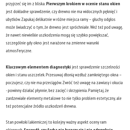
przyjrzeć się ​im z ‍bliska.
Pierwszym​ krokiem w ocenie ​stanu okien
jest dokładne sprawdzenie, czy drewno‍ nie ma ‍widocznych pęknięć i
ubytków. Zapukaj delikatnie w⁤ różne miejsca ramy – głuchy odgłos
może świadczyć o tym, że ​drewno jest spróchniałe. Weź też pod uwagę,
że ‍nawet niewielkie‌ uszkodzenia mogą się szybko powiększać,
szczególnie ⁢gdy okno jest narażone na zmienne warunki
atmosferyczne.
Kluczowym ‌elementem⁣ diagnostyki
jest‌ sprawdzenie szczelności
okien ​i stanu uszczelek. Przesuwaj dłonią wzdłuż⁤ zamkniętego ​okna –
poczujesz, czy ‍nie ma przeciągów. Zwróć też uwagę na zawiasy ​i okucia
⁤- powinny działać płynnie, bez zacięć i skrzypienia. Pamiętaj, że
zardzewiałe elementy metalowe to nie tylko problem estetyczny, ale
⁣też potencjalne źródło uszkodzeń drewna.
Stan powłoki lakierniczej ⁤to kolejny ważny aspekt oceny ram
okiennych.
Sprawdź, czy farba nie łuszczy się i‌ nie odpryskuje
.