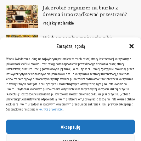
Jak zrobić organizer na biurko z
drewna i uporządkować przestrzeń?
Projekty stolarskie
Wiek na opakowaniu zabawki:
znaczenie i symbole
Zarządzaj zgodą
Gry i hobby
W celu świadczenia usług na najwyższym poziomie w ramach naszej strony internetowej korzystamy z
plików cookies. Pliki cookies umożliwiają nam zapewnienie prawidłowego działania naszej strony
KATEGORIE
internetowej oraz realizację podstawowych jej funkcji, a po uzyskaniu Twojej zgody, pliki cookies są przez
nas wykorzystywane do dokonywania pomiarów i analiz korzystania ze strony internetowej, a także do
celów marketingowych. Strona wykorzystuje również pliki cookies podmiotów trzecich w celu korzystania
Kategorie
z zewnętrznych narzędzi analitycznych i marketingowych. Aby wyrazić zgodę na instalowanie na
Twoim urządzeniu końcowym plików cookies wszystkich wskazanych wyżej kategorii kliknij przycisk
"Akceptuję". Poszczególne ustawienia plików cookies możesz zmieniać po kliknięciu przycisku „Zobacz
preferencje”. Jeśli ustawienia odpowiadają Twoim preferencjom, aby wyrazić zgodę na instalowanie plików
ARCHIWA
cookies na Twoim urządzeniu końcowym w wybranym przez Ciebie zakresie kliknij przycisk "Akceptuję".
Szczegółowe znajdziesz w
Polityce prywatności
.
Archiwa
Akceptuję
Odmów