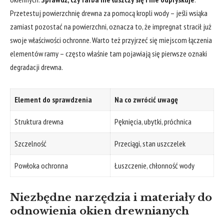
Przetestuj⁣ powierzchnię drewna za pomocą⁤ kropli wody‌ – jeśli wsiąka
zamiast ​pozostać na ⁤powierzchni,⁢ oznacza ⁢to, że ‍impregnat stracił już
swoje właściwości‍ ochronne.⁤ Warto też⁢ przyjrzeć się miejscom ⁤łączenia
elementów⁣ ramy – często właśnie tam pojawiają się⁣ pierwsze ​oznaki
degradacji drewna.
Element ⁢do sprawdzenia
Na co zwrócić uwagę
Struktura drewna
Pęknięcia, ubytki, próchnica
Szczelność
Przeciągi, stan uszczelek
Powłoka ochronna
Łuszczenie, chłonność wody
Niezbędne narzędzia i materiały do
odnowienia okien drewnianych