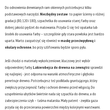
Do odnowienia drewnianych ram​ okiennych potrzebujesz kilku
podstawowych narzędzi.
Niezbędny zestaw
⁢ to ⁢papier⁢ ścierny o różnej
gradacji (80, ⁢120 i‌ 180), szpachelka do⁤ usuwania starej farby oraz
dobrej jakości pędzel‌ do malowania. Przyda Ci się też opalarka​ lub
środek do usuwania farby – szczególnie gdy stara powłoka jest bardzo
uparta.⁣ Warto zaopatrzyć się ‍również w
maskę przeciwpyłową i
okulary ‌ochronne
, ‍bo przy szlifowaniu⁤ będzie sporo pyłu.
Jeśli chodzi o materiały wykończeniowe, ⁣kluczowy ⁤jest wybór
odpowiedniej farby.
Lakierobejca do drewna na zewnątrz
sprawdzi
się najlepiej ⁢- jest odporna na warunki atmosferyczne i ‌głęboko‍
penetruje drewno.⁢ Potrzebujesz też podkładu gruntującego, który
zwiększy przyczepność farby i ochroni drewno przed ⁤wilgocią. Do
uzupełnienia ubytków świetnie nada się szpachla‌ do drewna, a do
zabezpieczenia szyb – taśma malarska.‌ Mały patent ⁢- zwykła gaza
przyda się do przecierania powierzchni między kolejnymi warstwami.