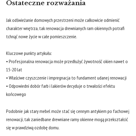
Ostateczne rozważania
Jak
odświeżanie domowych przestrzeni
może ​całkowicie odmienić
charakter wnętrza, tak renowacja drewnianych ram okiennych potrafi
tchnąć nowe⁤ życie w całe pomieszczenie.
Kluczowe ‌punkty‍ artykułu:
• Profesjonalna renowacja może ⁣przedłużyć żywotność okien nawet o
15-20 lat
• ⁤Właściwe czyszczenie i impregnacja to fundament udanej renowacji
•⁣ Odpowiedni dobór farb i lakierów decyduje o trwałości efektu
końcowego
Podobnie jak stary mebel może stać się‍ cennym antykiem⁢ po⁢ fachowej
​renowacji, tak ‍zaniedbane⁣ drewniane ramy okienne mogą przekształcić
się w prawdziwą ozdobę domu. ​