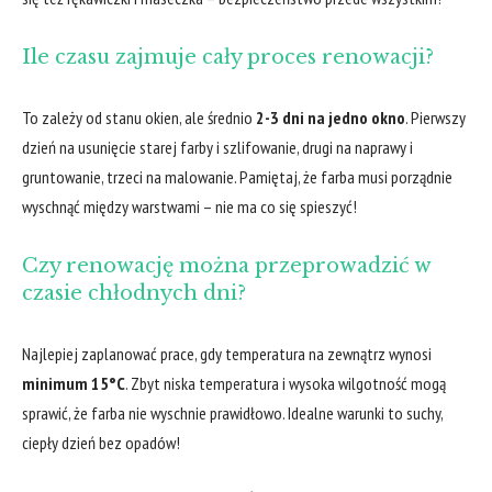
Ile ‍czasu ​zajmuje cały proces renowacji?
To‍ zależy ‌od stanu okien, ale ⁢średnio
2-3 dni na jedno okno
. Pierwszy
dzień‌ na usunięcie starej farby i‌ szlifowanie, drugi na‍ naprawy i
gruntowanie, trzeci na malowanie. ​Pamiętaj, że farba musi porządnie​
wyschnąć między warstwami – ⁢nie ma co się spieszyć!
Czy renowację⁣ można ⁤przeprowadzić w
czasie chłodnych dni?
Najlepiej zaplanować prace, gdy temperatura⁢ na zewnątrz wynosi
minimum 15°C
. Zbyt niska temperatura ⁣i wysoka wilgotność mogą
sprawić, że farba nie ​wyschnie prawidłowo.‍ Idealne⁤ warunki to​ suchy,
ciepły dzień bez opadów!