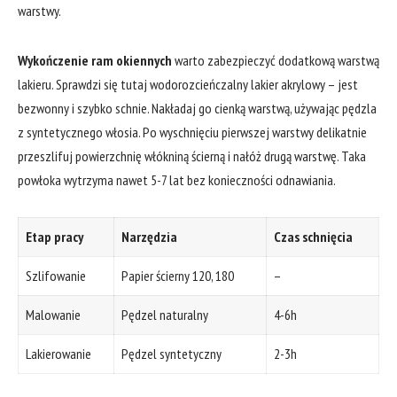
warstwy.
Wykończenie ram okiennych
warto zabezpieczyć dodatkową​ warstwą
lakieru. ⁣Sprawdzi się tutaj wodorozcieńczalny ‍lakier akrylowy – jest
⁣bezwonny i szybko schnie. Nakładaj go cienką warstwą, używając pędzla
z syntetycznego włosia.⁤ Po wyschnięciu pierwszej warstwy⁣ delikatnie‌
przeszlifuj ⁢powierzchnię ​włókniną ścierną i ‌nałóż ‌drugą warstwę. Taka
powłoka wytrzyma nawet 5-7 lat ⁣bez konieczności odnawiania.
Etap pracy
Narzędzia
Czas⁣ schnięcia
Szlifowanie
Papier ścierny 120, 180
–
Malowanie
Pędzel naturalny
4-6h
Lakierowanie
Pędzel syntetyczny
2-3h