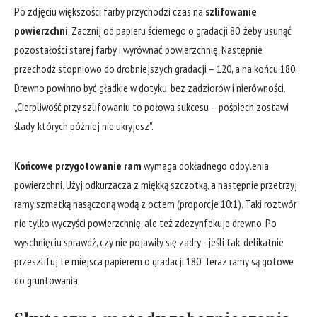
Po zdjęciu większości farby ⁣przychodzi czas na
szlifowanie
powierzchni
.⁣ Zacznij od papieru‍ ściernego o gradacji 80, żeby usunąć
pozostałości starej ‍farby i⁤ wyrównać powierzchnię. ⁢Następnie
przechodź stopniowo ⁤do drobniejszych gradacji – ‍120, a na ⁢końcu 180.
⁤Drewno ⁢powinno być gładkie w dotyku, bez zadziorów i nierówności.
„Cierpliwość przy szlifowaniu to połowa⁢ sukcesu – pośpiech zostawi
ślady, których później‍ nie ukryjesz”.
Końcowe‌ przygotowanie ram
wymaga dokładnego​ odpylenia
powierzchni.‍ Użyj odkurzacza‌ z miękką szczotką, a następnie przetrzyj
ramy szmatką nasączoną wodą​ z octem (proporcje ⁢10:1). Taki roztwór
nie tylko wyczyści powierzchnię, ale też zdezynfekuje drewno.⁤ Po
wyschnięciu sprawdź, czy nie pojawiły⁤ się⁣ zadry -⁣ jeśli ​tak, delikatnie
przeszlifuj ⁢te⁣ miejsca papierem o gradacji ⁢180. Teraz ramy są gotowe
do gruntowania.