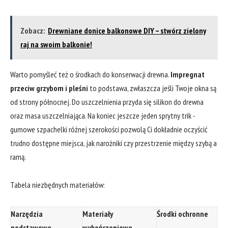
Zobacz:
Drewniane donice balkonowe DIY – stwórz zielony
raj na swoim balkonie!
Warto pomyśleć też o⁤ środkach do konserwacji drewna.
Impregnat⁣
przeciw grzybom i pleśni
to podstawa,‌ zwłaszcza jeśli ​Twoje ‌okna są⁣
od strony północnej. Do uszczelnienia przyda się ⁢silikon do drewna
oraz⁢ masa uszczelniająca. Na koniec ‍jeszcze jeden sprytny trik ⁤-
gumowe szpachelki różnej szerokości pozwolą​ Ci dokładnie oczyścić
trudno‍ dostępne miejsca, jak narożniki‌ czy przestrzenie między‌ szybą a
ramą.
Tabela niezbędnych⁢ materiałów:
Narzędzia
Materiały
Środki ochronne
podstawowe
wykończeniowe