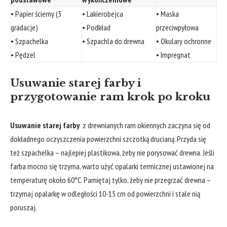
• Papier ścierny (3⁤
• Lakierobejca
•‌ Maska
gradacje)
• ⁢Podkład
przeciwpyłowa
• Szpachelka
• Szpachla do drewna
• Okulary ochronne
• Pędzel
• Impregnat
Usuwanie ⁤starej farby i
przygotowanie ram krok po kroku
Usuwanie starej farby
⁤ z drewnianych ram okiennych zaczyna ⁤się od
dokładnego oczyszczenia powierzchni szczotką ‍drucianą. Przyda się
też⁣ szpachelka – najlepiej plastikowa, żeby nie porysować drewna. Jeśli
farba mocno się ‌trzyma, warto użyć opalarki ⁢termicznej ustawionej na
temperaturę około ‍60°C. Pamiętaj tylko, żeby nie przegrzać drewna –
trzymaj opalarkę w odległości ⁤10-15 cm od powierzchni i stale​ nią
poruszaj.