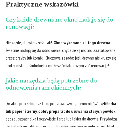
Praktyczne wskazówki
Czy każde drewniane okno nadaje się do
renowacji?
Nie każde, ale większość ​tak! ⁢
Okna wykonane z litego drewna
świetnie nadają się do odnowienia, chyba że są mocno ⁤zaatakowane
przez grzyby lub korniki. Kluczowa zasada: jeśli drewno nie kruszy się
pod naciskiem śrubokręta, możesz śmiało rozpocząć renowację!
Jakie narzędzia będą potrzebne do
odnowienia ram okiennych?
Do akcji potrzebujesz kilku podstawowych​ „pomocników”:
szlifierka
lub‌ papier ścierny
,
dobry preparat do usuwania starych powłok
,
pędzel, szpachelka i⁣ oczywiście farba lub lakier do drewna. Przydadzą
się też rękawiczki i maseczka – bezpieczeństwo⁢ przede wszystkim!