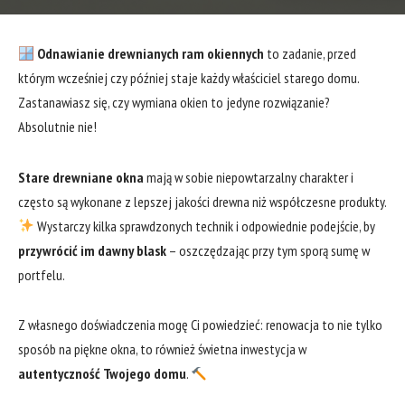
‌
Odnawianie drewnianych ram ‍okiennych
to‍ zadanie, przed
którym wcześniej czy ‌później staje każdy właściciel ⁣starego domu.
‌Zastanawiasz się, czy wymiana​ okien to jedyne rozwiązanie?​
Absolutnie nie!
Stare drewniane okna
mają w sobie niepowtarzalny charakter i
często są wykonane z lepszej jakości drewna niż ​współczesne ⁢produkty.
Wystarczy kilka sprawdzonych technik i odpowiednie podejście, by ​
przywrócić‍ im dawny blask
– oszczędzając przy tym sporą sumę w
portfelu.
Z własnego doświadczenia mogę Ci powiedzieć: renowacja to nie tylko
sposób na piękne okna, to również świetna⁢ inwestycja w
autentyczność Twojego domu
.