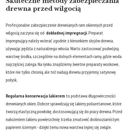
Skuteczne metody zabezpieczania
drewna przed wilgocią
Profesjonalne zabezpieczenie drewnianych ram okiennych przed
wilgocią zaczyna się od ⁤
dokładnej impregnacji
. Preparat
impregnujący należy wcierać zgodnie z kierunkiem ⁢słojów drewna,
używając​ pędzla z naturalnego włosia.⁣ Warto zastosować​ podwójną
warstwę środka, szczególnie ‍na dolnych elementach ramy, gdzie‍ woda⁣
najczęściej zalega. Na rynku znajdziemy świetne preparaty woskowe,
które nie tylko chronią, ale też nadają​ drewnu przyjemny, satynowy
połysk.
Regularna konserwacja lakierem
to podstawa długowieczności
drewnianych okien. Dobrze sprawdzają się lakiery poliuretanowe, które
tworzą elastyczną powłokę, dostosowującą ⁢się do pracy drewna. Przed
nałożeniem lakieru powierzchnię trzeba zmatowić drobnoziarnistym
papierem ściernym ‍- ‌dzięki ‍temu nowa warstwa lepiej się ⁣zwiąże.