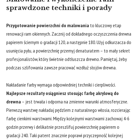
sprawdzone techniki⁣ i porady
Przygotowanie powierzchni do malowania
to ⁤kluczowy etap
renowacji ram okiennych. Zacznij od dokładnego oczyszczenia drewna ​
papierem ściernym​ o ⁣gradacji 120, a następnie 180. Użyj⁣ odkurzacza do
usunięcia pyłu, ‌a powierzchnię przemyj denaturatem – to mały sekret
profesjonalistów, ⁤który świetnie ‌odtłuszcza drewno. Pamiętaj, żeby
podczas szlifowania zawsze pracować wzdłuż słojów drewna.
Nakładanie farby wymaga odpowiedniej techniki i cierpliwości.
Najlepsze rezultaty osiągniesz⁢ stosując farbę akrylową do
drewna
– jest trwała i ⁢odporna na zmienne warunki atmosferyczne.
Pierwszą warstwę nakładaj pędzlem z naturalnego włosia, rozcierając
farbę cienkimi warstwami. Między kolejnymi warstwami zachowaj ⁤4-6
godzin przerwy i delikatnie przeszlifuj powierzchnię papierem o
gradacji 240. Taki patent​ znacznie poprawi ⁤przyczepność kolejnej