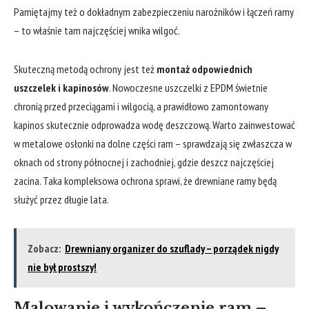
Pamiętajmy też o dokładnym zabezpieczeniu narożników i łączeń ramy
– to właśnie tam najczęściej wnika wilgoć.
Skuteczną metodą ochrony ​jest też⁢
montaż odpowiednich
uszczelek i ⁢kapinosów
. Nowoczesne uszczelki z EPDM świetnie
‍chronią przed przeciągami ⁣i wilgocią, ⁤a prawidłowo zamontowany
kapinos ‍skutecznie odprowadza‌ wodę deszczową. Warto zainwestować
w metalowe ⁤osłonki na dolne części ram – sprawdzają się ‍zwłaszcza ‍w​
oknach od​ strony północnej i zachodniej, gdzie deszcz ⁤najczęściej
zacina. Taka kompleksowa ochrona sprawi, że⁣ drewniane ramy będą
służyć przez długie⁢ lata.
Zobacz:
Drewniany organizer do szuflady – porządek nigdy
nie był prostszy!
Malowanie i wykończenie ram –