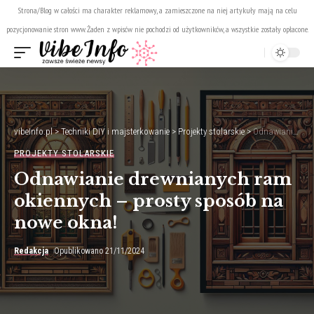
Strona/Blog w całości ma charakter reklamowy, a zamieszczone na niej artykuły mają na celu
pozycjonowanie stron www. Żaden z wpisów nie pochodzi od użytkowników, a wszystkie zostały opłacone.
vibeInfo.pl
>
Techniki DIY i majsterkowanie
>
Projekty stolarskie
>
Odnawianie drewnianych ram okiennych – prosty sposób na nowe okna!
PROJEKTY STOLARSKIE
Odnawianie drewnianych ram
okiennych – prosty sposób na
nowe okna!
Redakcja
Opublikowano 21/11/2024